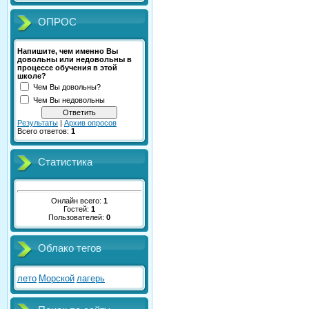
ОПРОС
Напишите, чем именно Вы
довольны или недовольны в
процессе обучения в этой
школе?
Чем Вы довольны?
Чем Вы недовольны
Результаты
|
Архив опросов
Всего ответов:
1
Статистика
Онлайн всего:
1
Гостей:
1
Пользователей:
0
Облако тегов
лето
Морской
лагерь