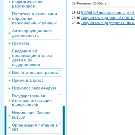
педагогических
02 Февраля, Суббота
работников
18:43
В СОШ №6 прошел вечер встречи 
Политика в отношении
18:40
Сборная команда юношей СОШ 6 сре
обработки
персональных данных
18:36
Сборная команда девушек СОШ 6 ср
Антикоррупционная
деятельность
Грамоты
Сведения об
организации отдыха
детей и их
оздоровлении
Воспитательная работа
Приём в 1 класс
Психолог рекомендует
Государственная
итоговая аттестация
выпускников
Исполнение Закона
№1539
Организация питания в
ОО