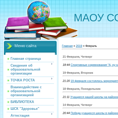
МАОУ СО
Меню сайта
Главная
»
2019
»
Февраль
21 Февраля, Четверг
Главная страница
18:44
Спортивные соревнования "А, ну-ка
Сведения об
образовательной
19 Февраля, Вторник
организации
ТОЧКА РОСТА
21:20
19 февраля состоялось мероприят
Взаимодействие с
18 Февраля, Понедельник
образовательной
организацией
21:11
Учащиеся нашей школы на районно
БИБЛИОТЕКА
14 Февраля, Четверг
ШСК "Здоровье"
20:44
Победа учащихся школы в районно
Аттестация