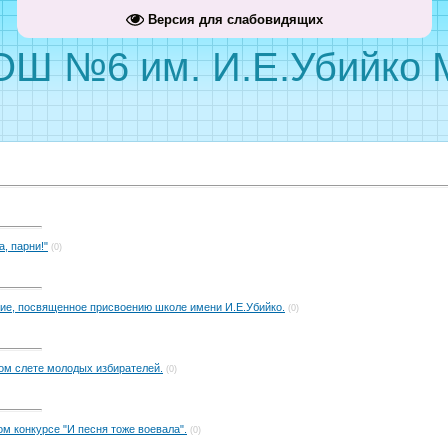
Версия для слабовидящих
Ш №6 им. И.Е.Убийко М
, парни!"
(0)
ие, посвященное присвоению школе имени И.Е.Убийко.
(0)
м слете молодых избирателей.
(0)
м конкурсе "И песня тоже воевала".
(0)