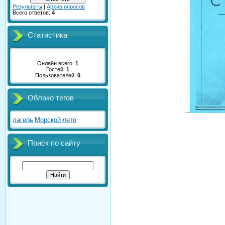
Результаты
|
Архив опросов
Всего ответов:
4
Статистика
Онлайн всего:
1
Гостей:
1
Пользователей:
0
Облако тегов
лагерь
Морской
лето
Поиск по сайту