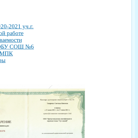
20-2021 уч.г.
ой работе
ваемости
 МОБУ СОШ №6
 ПМПК
ры