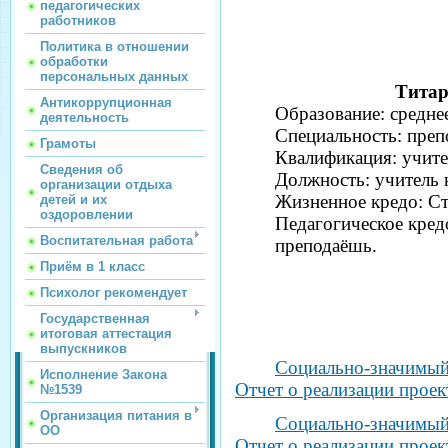
педагогических
работников
Политика в отношении
обработки
персональных данных
Титар
Антикоррупционная
Образование: средне
деятельность
Специальность: преп
Грамоты
Квалификация: учите
Сведения об
Должность: учитель 
организации отдыха
Жизненное кредо: Стр
детей и их
оздоровлении
Педагогическое кред
Воспитательная работа
преподаёшь.
Приём в 1 класс
Психолог рекомендует
Государственная
итоговая аттестация
выпускников
Социально-значимый 
Исполнение Закона
Отчет о реализации проек
№1539
Организация питания в
Социально-значимый 
ОО
Отчет о реализации проек