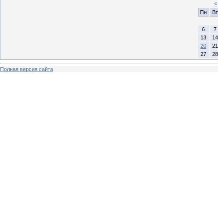
«
Пн
Вт
6
7
13
14
20
21
27
28
Полная версия сайта