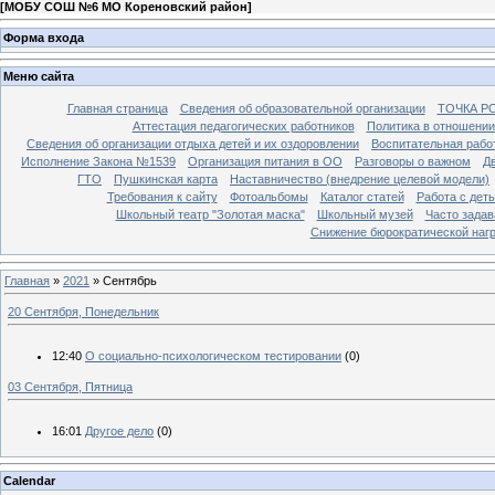
[
МОБУ СОШ №6 МО Кореновский район
]
Форма входа
Меню сайта
Главная страница
Сведения об образовательной организации
ТОЧКА Р
Аттестация педагогических работников
Политика в отношении
Сведения об организации отдыха детей и их оздоровлении
Воспитательная рабо
Исполнение Закона №1539
Организация питания в ОО
Разговоры о важном
Д
ГТО
Пушкинская карта
Наставничество (внедрение целевой модели)
Требования к сайту
Фотоальбомы
Каталог статей
Работа с дет
Школьный театр "Золотая маска"
Школьный музей
Часто зада
Снижение бюрократической нагр
Главная
»
2021
»
Сентябрь
20 Сентября, Понедельник
12:40
О социально-психологическом тестировании
(0)
03 Сентября, Пятница
16:01
Другое дело
(0)
Calendar